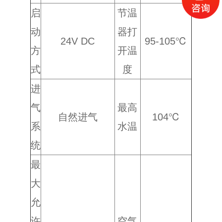
启
节温
动
器打
24V DC
95-105℃
方
开温
式
度
进
气
最高
自然进气
104℃
系
水温
统
最
大
允
许
空气