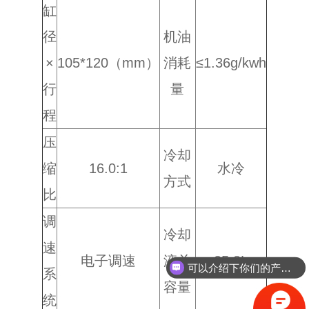
缸
径
机油
×
105*120（mm）
消耗
≤1.36g/kwh
行
量
程
压
冷却
缩
16.0:1
水冷
方式
比
调
冷却
速
电子调速
液总
25.8L
可以介绍下你们的产品么？
系
你们是怎么收费的呢？
容量
统