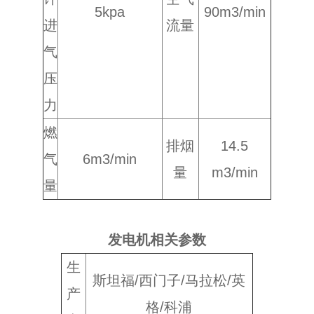
5kpa
90m3/min
进
流量
气
压
力
燃
排烟
14.5
气
6m3/min
量
m3/min
量
发电机相关参数
生
斯坦福/西门子/马拉松/英
产
格/科浦