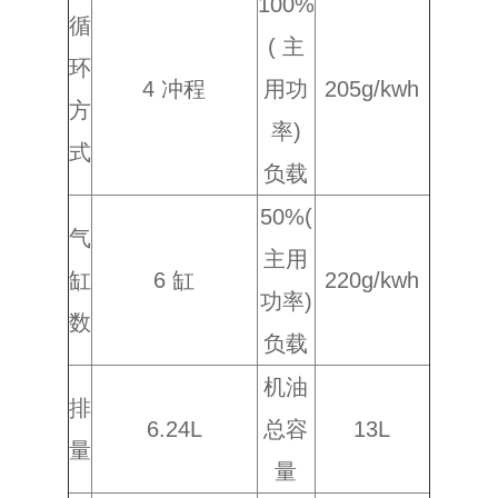
100%
循
( 主
环
4 冲程
用功
205g/kwh
方
率)
式
负载
50%(
气
主用
缸
6 缸
220g/kwh
功率)
数
负载
机油
排
6.24L
总容
13L
量
量