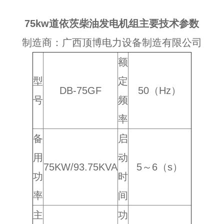
75kw道依茨柴油发电机组主要技术参数
制造商：广西顶博电力设备制造有限公司
额
型
定
DB-75GF
50（Hz）
号
频
率
备
启
用
动
75KW/93.75KVA
5～6（s）
功
时
率
间
主
功