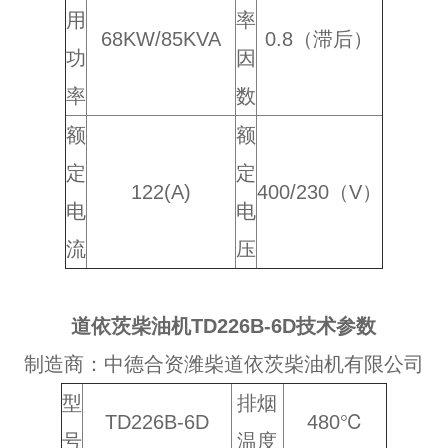
用
率
68KW/85KVA
0.8（滞后）
功
因
率
数
额
额
定
定
122(A)
400/230（V）
电
电
流
压
道依茨柴油机TD226B-6D技术参数
制造商：中德合资潍柴道依茨柴油机有限公司
型
排烟
TD226B-6D
480℃
号
温度