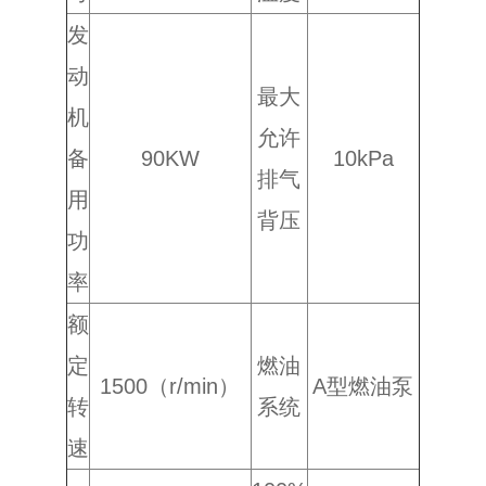
发
动
最大
机
允许
备
90KW
10kPa
排气
用
背压
功
率
额
定
燃油
1500（r/min）
A型燃油泵
转
系统
速