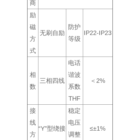
商
励
磁
防护
无刷自励
IP22-IP23
方
等级
式
电话
相
谐波
三相四线
＜2%
数
系数
THF
接
稳定
线
电压
“Y”型绕接
≤±1%
方
调整