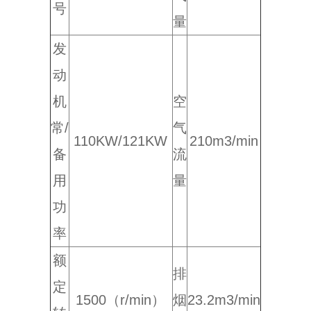
号
量
发
动
机
空
常/
气
110KW/121KW
210m3/min
备
流
用
量
功
率
额
排
定
1500（r/min）
烟
23.2m3/min