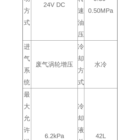
24V DC
方
速
0.50MPa
式
油
压
进
冷
气
却
废气涡轮增压
水冷
系
方
统
式
最
大
冷
允
却
许
液
6.2kPa
42L