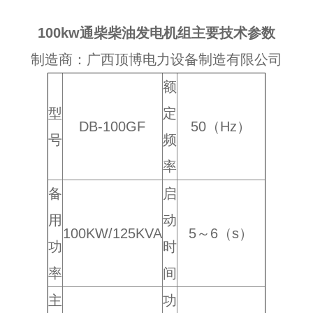
100kw通柴柴油发电机组主要技术参数
制造商：广西顶博电力设备制造有限公司
额
型
定
DB-100GF
50（Hz）
号
频
率
备
启
用
动
100KW/125KVA
5～6（s）
功
时
率
间
主
功