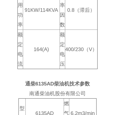
用
率
91KW/114KVA
0.8（滞后）
功
因
率
数
额
额
定
定
164(A)
400/230（V）
电
电
流
压
通柴6135AD柴油机技术参数
南通柴油机股份有限公司
燃
型
6135AD
气
6.2m3/min