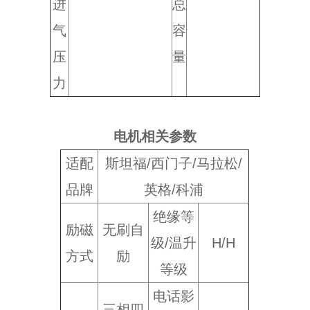
进
总
气
容
压
量
力
电机相关参数
适配
斯坦福/西门子/马拉松/
品牌
英格/科浦
绝缘等
励磁
无刷自
级/温升
H/H
方式
励
等级
电话影
三相四