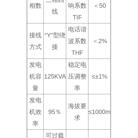
相数
响系数
＜50
线
TIF
电话谐
接线
“Y”型绕
波系数
＜2%
方式
接
THF
发电
稳定电
机容
125KVA
压调整
≤±1%
量
率
发电
海拔要
机效
95％
≤1000m
求
率
可过载