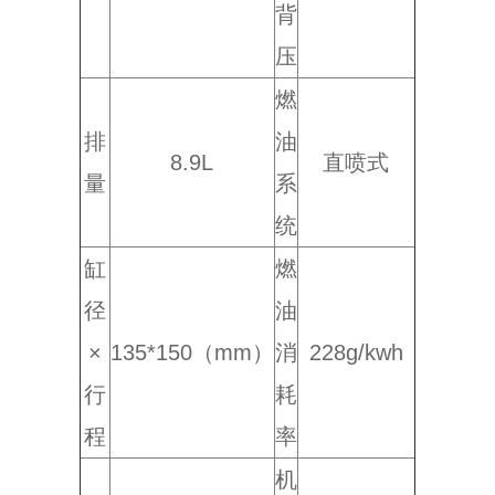
背
压
燃
排
油
8.9L
直喷式
量
系
统
缸
燃
径
油
×
135*150（mm）
消
228g/kwh
行
耗
程
率
机