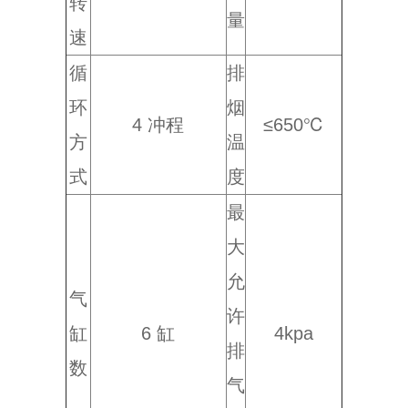
转
量
速
循
排
环
烟
4 冲程
≤650℃
方
温
式
度
最
大
允
气
许
缸
6 缸
4kpa
排
数
气