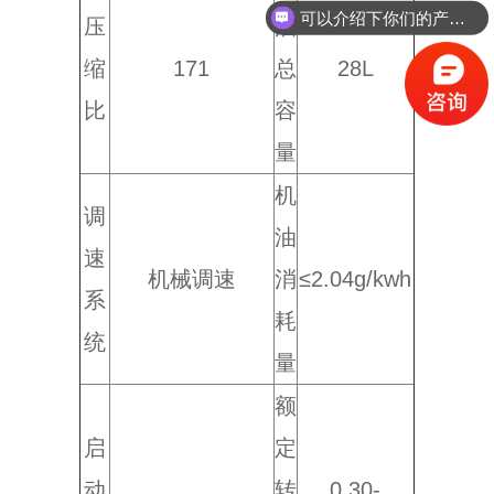
可以介绍下你们的产品么？
压
油
缩
171
总
28L
比
容
量
机
调
油
速
机械调速
消
≤2.04g/kwh
系
耗
统
量
额
启
定
动
转
0.30-