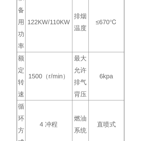
备
排烟
用
122KW/110KW
≤670℃
温度
功
率
额
最大
定
允许
1500（r/min）
6kpa
转
排气
速
背压
循
环
燃油
4 冲程
直喷式
方
系统