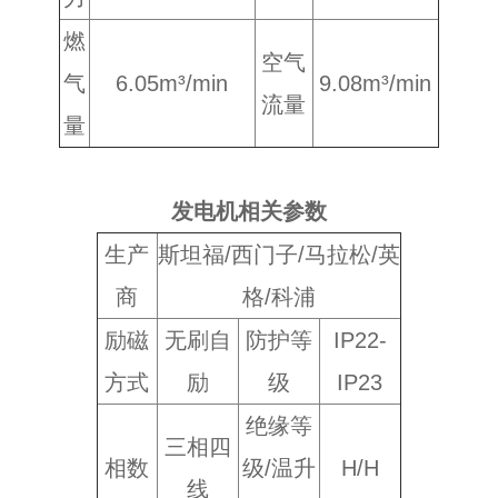
燃
空气
气
6.05m³/min
9.08m³/min
流量
量
发电机相关参数
生产
斯坦福/西门子/马拉松/英
商
格/科浦
励磁
无刷自
防护等
IP22-
方式
励
级
IP23
绝缘等
三相四
相数
级/温升
H/H
线