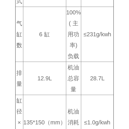
式
100%
气
( 主
缸
6 缸
用功
≤231g/kwh
数
率)
负载
机油
排
12.9L
总容
28.7L
量
量
缸
径
机油
×
135*150（mm）
消耗
≤1.0g/kwh