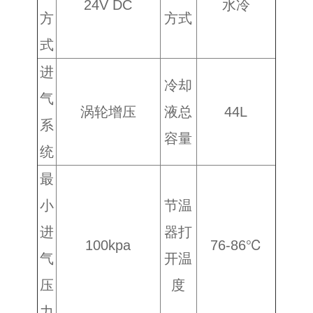
24V DC
水冷
方
方式
式
进
冷却
气
涡轮增压
液总
44L
系
容量
统
最
小
节温
进
器打
100kpa
76-86℃
气
开温
压
度
力