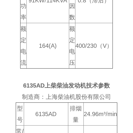
91KW/114KVA
0.8（滞后）
功
因
率
数
额
额
定
定
164(A)
400/230（V）
电
电
流
压
6135AD上柴柴油发动机技术参数
制造商：上海柴油机股份有限公司
型
排烟
6135AD
24.96m³/min
号
量
常/