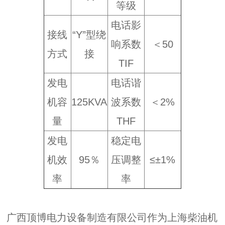
等级
电话影
接线
“Y”型绕
响系数
＜50
方式
接
TIF
发电
电话谐
机容
125KVA
波系数
＜2%
量
THF
发电
稳定电
机效
95％
压调整
≤±1%
率
率
广西顶博电力设备制造有限公司作为上海柴油机