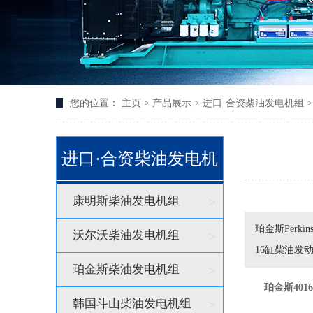
您的位置：
主页
>
产品展示
>
进口·合资柴油发电机组
进口·合资柴油发电机
康明斯柴油发电机组
>
珀金斯Perk
沃尔沃柴油发电机组
>
16缸柴油发
珀金斯柴油发电机组
>
珀金斯401
韩国斗山柴油发电机组
>