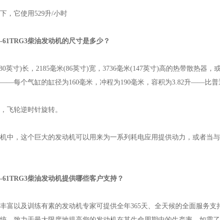
它使用529升/小时
6-61TRG3柴油发动机的尺寸是多少？
80英寸)长，2185毫米(86英寸)宽，3736毫米(147英寸)高的热带散热
——每个气缸的缸径为160毫米，冲程为190毫米，容积为3.82升——比
飞轮逆时针旋转。
中，这个巨大的发动机可以用来为一系列耗电应用提供动力，或者当与
-61TRG3柴油发动机提供哪些客户支持？
富以及训练有素的发动机专家可提供全年365天、全天候的全面服务支
统，致力于最大限度地提高您的发动机在其生命周期中的生产率。如需了