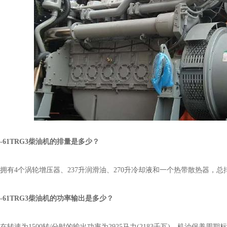
-61TRG3柴油机的排量是多少？
4个涡轮增压器、237升润滑油、270升冷却液和一个热带散热器，总排量
6-61TRG3柴油机的功率输出是多少？
为1500转/分时的输出功率为2925马力(2183千瓦)。机油保养周期标