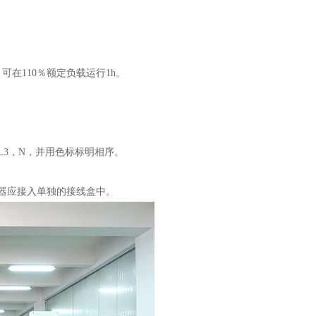
在110％额定负载运行1h。
L3，N，并用色标标明相序。
器应接入单独的接线盒中。