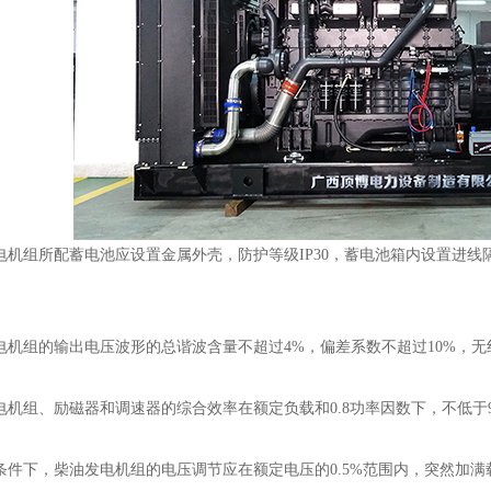
组所配蓄电池应设置金属外壳，防护等级IP30，蓄电池箱内设置进线隔
组的输出电压波形的总谐波含量不超过4%，偏差系数不超过10%，无线
组、励磁器和调速器的综合效率在额定负载和0.8功率因数下，不低于9
下，柴油发电机组的电压调节应在额定电压的0.5%范围内，突然加满载