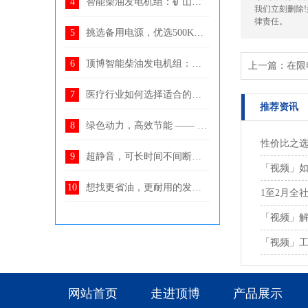
智能柴油发电机组：矿山开采中不可或缺的电力保障设备
我们立刻删除
律责任。
挑选备用电源，优选500KW上柴柴油发电机组，非常省油、性
顶博智能柴油发电机组：地铁系统稳定电力的可靠支持
上一篇：
在限
医疗行业如何选择适合的柴油发电机组？分析医疗行业对
推荐资讯
绿色动力，高效节能 —— 顶博智能高效柴油发电机组，节
性价比之选
超静音，可长时间不间断运行，320KW康明斯静音发电机组，
「视频」如
想找更省油，更耐用的发电机组？选上柴800KW柴油发电机组
1至2月全
「视频」解
「视频」工
网站首页
走进顶博
产品展示