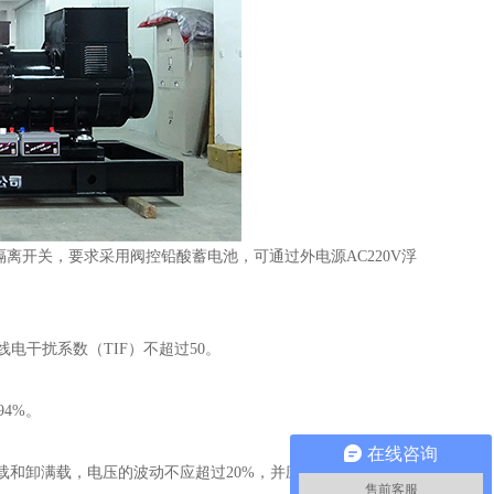
离开关，要求采用阀控铅酸蓄电池，可通过外电源AC220V浮
电干扰系数（TIF）不超过50。
4%。
在线咨询
和卸满载，电压的波动不应超过20%，并应在1秒内恢复到
售前客服