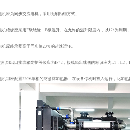
机应为同步交流电机，采用无刷励磁方式。
绝缘应采用F级绝缘，B级温升。在允许的温升限度内，以12h为周期，可
机应能承受高于同步值20％的超速运转。
组出口接线箱防护等级应为IP42，接线箱出线侧的标识应为L1，L2，
组应配置220V单相的防凝露加热器，在设备停机时投入运行，此加热