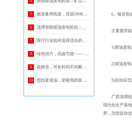
智能柴油发电机组：矿山开采中不可或缺的电力保障设备
挑选备用电源，优选500KW上柴柴油发电机组，非常省油、性
6、噪音和减
顶博智能柴油发电机组：地铁系统稳定电力的可靠支持
主要要求如
医疗行业如何选择适合的柴油发电机组？分析医疗行业对
1)柴油发电机组满
绿色动力，高效节能 —— 顶博智能高效柴油发电机组，节
2)柴油发电机
超静音，可长时间不间断运行，320KW康明斯静音发电机组，
想找更省油，更耐用的发电机组？选上柴800KW柴油发电机组
3)在供应范围
广西顶博电力设
现代化生产基地
养，为您提供全