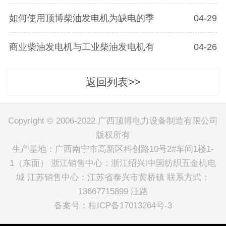
如何使用顶博柴油发电机为缺电的季
04-29
商业柴油发电机与工业柴油发电机有
04-26
返回列表>>
Copyright © 2006-2022 广西顶博电力设备制造有限公司
版权所有
生产基地：广西南宁市高新区科创路10号2#车间1楼1-
1（东面） 浙江销售中心：浙江绍兴l中国纺织五金机电
城 江苏销售中心：江苏省泰兴市黄桥镇 联系方式：
13667715899 汪路
备案号：
桂ICP备17013264号-3