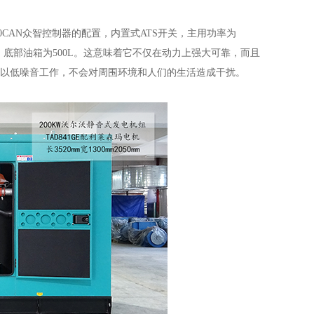
20CAN众智控制器的配置，内置式ATS开关，主用功率为
因数0.8，底部油箱为500L。这意味着它不仅在动力上强大可靠，而且
以低噪音工作，不会对周围环境和人们的生活造成干扰。