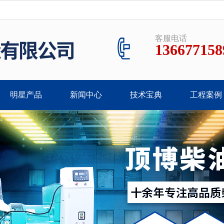
客服电话
136677158
明星产品
新闻中心
技术宝典
工程案例