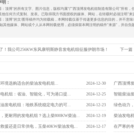
声明：
来源：顶博"的所有文字、图片信息，版权均属“广西顶博发电机组制造有限公司”所有
其他任何方式复制、发表。已取得我方书面授权的媒体、网站，在转载时必须注明"来
来源：顶博"的文/图等稿件均为转载稿，本网转载仅基于传递更多信息的目的，并不意
!如其他媒体、网站或个人从本网转载使用，必须保留本网注明的稿件"来源"，并自负
了！我公司256KW东风康明斯静音发电机组征服伊朗市场！
下一篇
环境选购适合的柴油发电机组...
2024-12-30
广西顶博发
电机组：省油、智能化，可为港口提...
2024-12-25
智能柴油发
油发电机组：地铁系统稳定电力的可...
2024-12-23
绿色动力，
，更耐用的发电机组？选上柴800KW柴油...
2024-12-19
柴油发电机
救援还是日常供电，玉柴40KW柴油发电...
2024-12-17
在严寒的冬