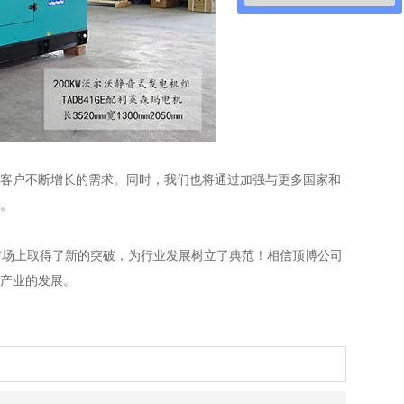
客户不断增长的需求。同时，我们也将通过加强与更多国家和
。
市场上取得了新的突破，为行业发展树立了典范！相信顶博公司
产业的发展。