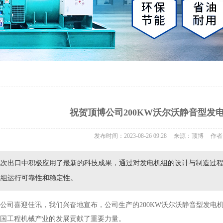
祝贺顶博公司200KW沃尔沃静音型发
发布时间：2023-08-26 09:28
来源：顶博
作者
此次出口中积极应用了最新的科技成果，通过对发电机组的设计与制造过
机组运行可靠性和稳定性。
司喜迎佳讯，我们兴奋地宣布，公司生产的200KW沃尔沃静音型发电
国工程机械产业的发展贡献了重要力量。