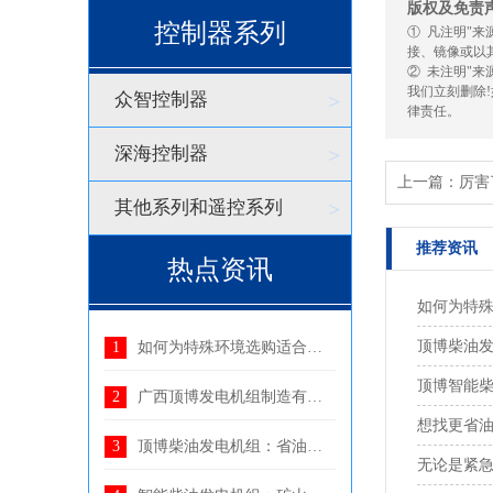
版权及免责
控制器系列
① 凡注明"
接、镜像或以
② 未注明"
我们立刻删除
众智控制器
>
律责任。
深海控制器
>
上一篇：
厉害
其他系列和遥控系列
>
推荐资讯
热点资讯
如何为特殊
顶博柴油发
如何为特殊环境选购适合的柴油发电机组
顶博智能柴
广西顶博发电机组制造有限公司与中国铁西安局集团达成
想找更省油
顶博柴油发电机组：省油、智能化，可为港口提供持续稳
无论是紧急