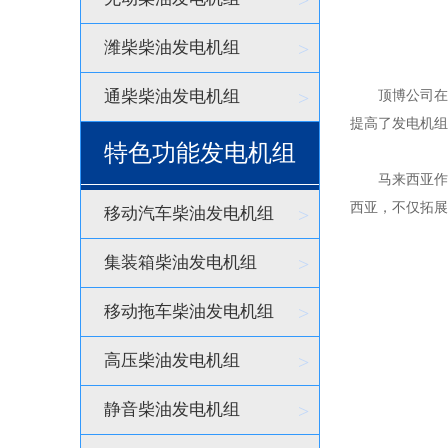
>
潍柴柴油发电机组
>
通柴柴油发电机组
>
顶博公司在此
提高了发电机组
特色功能发电机组
马来西亚作为
西亚，不仅拓展
移动汽车柴油发电机组
>
集装箱柴油发电机组
>
移动拖车柴油发电机组
>
高压柴油发电机组
>
静音柴油发电机组
>