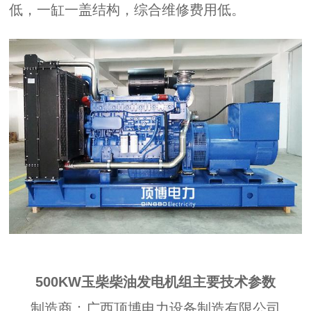
低，一缸一盖结构，综合维修费用低。
500KW玉柴柴油发电机组主要技术参数
制造商：广西顶博电力设备制造有限公司