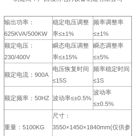
输出功率：
稳定电压调整
频率调整率
625KVA/500KW
率≤±1%
≤±1%
额定电压：
瞬态电压调整
瞬态调整率
230/400V
率≤±15%
≤±5%
电压恢复时间
频率稳定时间
额定电流：900A
≤15S
≤1S
波动率
额定频率：50HZ
波动率≤±0.5%
≤±0.5%
尺寸：
重量：5100KG
3550×1450×1840mm(仅供参