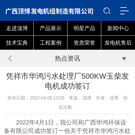
走进顶博
产品展示
明星产品
新闻中心
技术宝典
工程案例
资质荣誉
发电机售后
热点资讯
凭祥市华鸿污水处理厂500KW玉柴发
电机成功签订
发布日期：2022-04-08 13:50 来源：顶博 作者：顶博 浏
览次数：
2022年4月1日，我公司和广西华鸿环保设
备有限公司成功签订一份关于凭祥市华鸿污水处