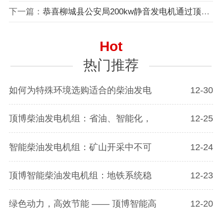
下一篇：
恭喜柳城县公安局200kw静音发电机通过顶博电力政采云网上商店成功签约
Hot
热门推荐
如何为特殊环境选购适合的柴油发电
12-30
顶博柴油发电机组：省油、智能化，
12-25
智能柴油发电机组：矿山开采中不可
12-24
顶博智能柴油发电机组：地铁系统稳
12-23
绿色动力，高效节能 —— 顶博智能高
12-20