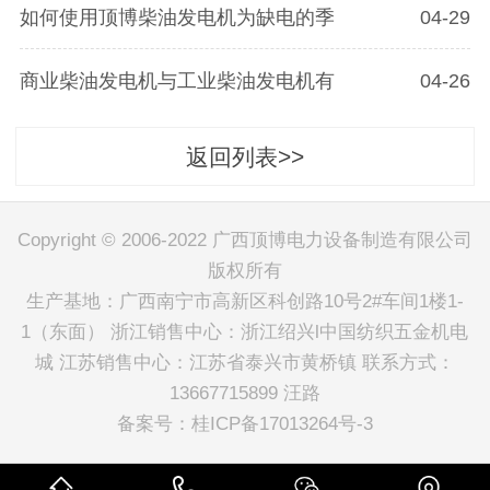
如何使用顶博柴油发电机为缺电的季
04-29
商业柴油发电机与工业柴油发电机有
04-26
返回列表>>
Copyright © 2006-2022 广西顶博电力设备制造有限公司
版权所有
生产基地：广西南宁市高新区科创路10号2#车间1楼1-
1（东面） 浙江销售中心：浙江绍兴l中国纺织五金机电
城 江苏销售中心：江苏省泰兴市黄桥镇 联系方式：
13667715899 汪路
备案号：
桂ICP备17013264号-3