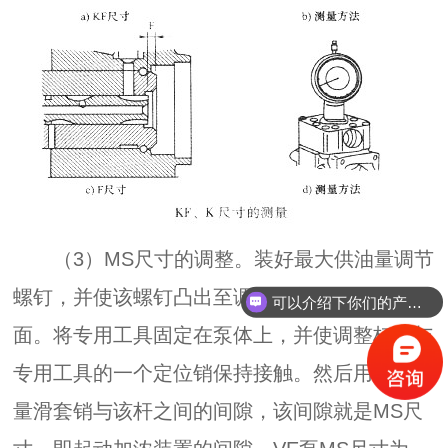
（3）MS尺寸的调整。装好最大供油量调节
螺钉，并使该螺钉凸出至调速器盖在拆卸前的端
可以介绍下你们的产品么？
面。将专用工具固定在泵体上，并使调整杠杆与
专用工具的一个定位销保持接触。然后用塞尺测
量滑套销与该杆之间的间隙，该间隙就是MS尺