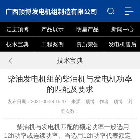
走进顶博
产品展示
明星产品
新闻中心
技术宝典
工程案例
资质荣誉
发电机售后
技术宝典
柴油发电机组的柴油机与发电机功率
的匹配及要求
发布日期：2021-05-29 15:47 来源：顶博 作者：顶博 浏
览次数：
柴油机与发电机匹配的额定功率一般选用
12h功率或连续功率。当选用12h功率代表额定