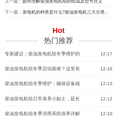
上一篇：
如何理解柴油发电机组的组成及型号含义
下一篇：
发电机的种类是什么?柴油发电机三大分类方法
Hot
热门推荐
专家建议：柴油发电机组冬季维护的
12-17
柴油发电机组冬季启动困难？这里有
12-16
柴油发电机组冬季维护：确保设备稳
12-13
柴油发电机组日常保养小贴士，延长
12-12
柴油发电机组冬季润滑系统保养详解
12-10