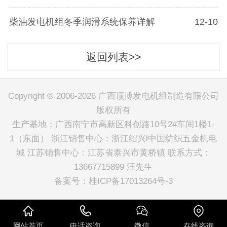
柴油发电机组冬季润滑系统保养详解
12-10
返回列表>>
Copyright © 2006-2026 广西顶博发电机组制造有限公司
版权所有
生产基地：广西南宁市高新区科创路10号2#车间1楼1-
1（东面） 浙江销售中心：浙江绍兴l中国纺织五金机电
城 江苏销售中心：江苏省泰兴市黄桥镇 联系方式：
13667715899 汪先生
备案号：
桂ICP备17013264号-3
网站首页
电话咨询
微信
在线咨询